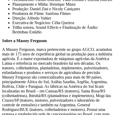
Planejamento e Mídia: Henrique Miura
Produção: Daniel Zini e Nicoly Caniçares
Produtora de Filme: Sanfona Filmes
Direção: Alfredo Valtier
Executiva de Negócios: Célia Queiroz
Trilha sonora, Sound Effects e Finalização de Áudio:
Berimbau Estúdio
Sobre a Massey Ferguson
A Massey Ferguson, marca pertencente ao grupo AGCO, acumulou
mais de 175 anos de experiência global na produção para a indústria
agrícola. É a maior exportadora de máquinas agrícolas da América
Latina e referência no mercado brasileiro há seis décadas. Os
tratores, colheitadeiras, plantadeiras, implementos, pulverizadores,
enfardadoras e produtos e serviços de agricultura de precisão
Massey Ferguson são comercializados para mais de 80 países,
principalmente África do Sul, Arábia Saudita, Argélia, Argentina,
Bolívia, Chile e Paraguai. As fábricas na América do Sul ficam
localizadas no Brasil – em Canoas/RS (tratores), Santa Rosa/RS
(colheitadeiras), Ibirubá/RS (plantadeiras e implementos), Mogi das
Cruzes/SP (tratores, motores, pulverizadores e laboratório de
controle de emissões) e também na Argentina, General
Rodriguez/BUE (tratores, colheitadeiras e motores). Possui uma
extensa e estabelecida rede de concessionárias no Brasil, com mais